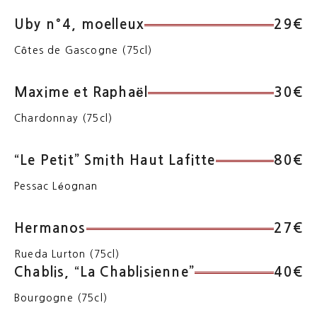
Uby n°4, moelleux
29€
Côtes de Gascogne (75cl)
Maxime et Raphaël
30€
Chardonnay (75cl)
“Le Petit” Smith Haut Lafitte
80€
Pessac Léognan
Hermanos
27€
Rueda Lurton (75cl)
Chablis, “La Chablisienne”
40€
Bourgogne (75cl)