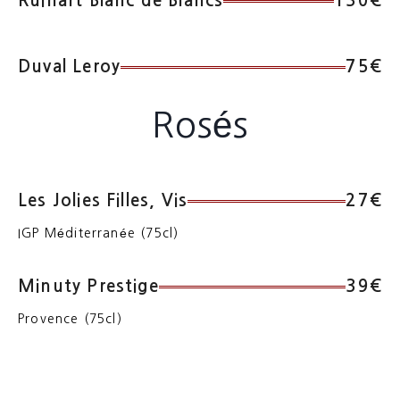
Ruinart Blanc de Blancs
130€
Duval Leroy
75€
Rosés
Les Jolies Filles, Vis
27€
IGP Méditerranée (75cl)
Minuty Prestige
39€
Provence (75cl)