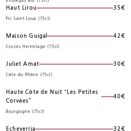
Irouleguy Bio (75cl)
Haut Lirou
35€
Pic Saint Loup (75cl)
Maison Guigal
42€
Crozes Hermitage (75cl)
Juliet Amat
30€
Côte du Rhône (75cl)
Haute Côte de Nuit “Les Petites
40€
Corvées”
Bourgogne (75cl)
Echeverria
32€