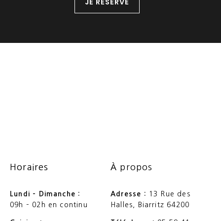
JE RÉSERVE
Horaires
À propos
Lundi – Dimanche :
Adresse :
13 Rue des
09h – 02h en continu
Halles, Biarritz 64200