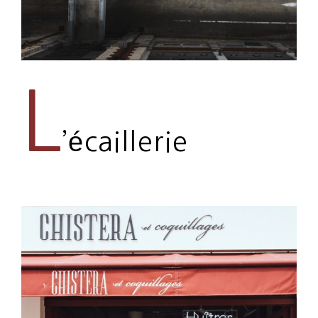
L
’écaillerie